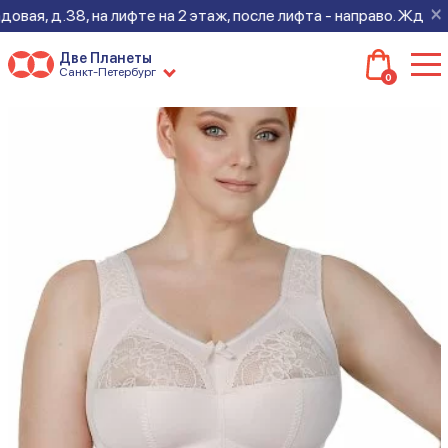
×
ая, д.38, на лифте на 2 этаж, после лифта - направо. Ждем все
Две Планеты
Санкт-Петербург
0