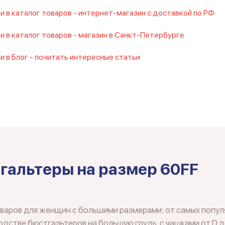
и в каталог товаров - интернет-магазин с доставкой по РФ
и в каталог товаров - магазин в Санкт-Петербурге
и в Блог - почитать интересные статьи
гальтеры на размер 60FF
оваров для женщин с большими размерами: от самых попул
дстве бюстгальтеров на большую грудь, с чашками от D д