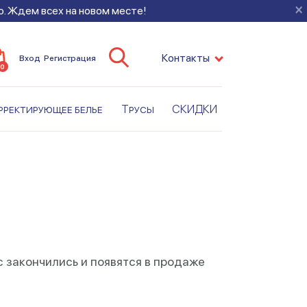
×
во. Ждем всех на новом месте!
Контакты
Вход
Регистрация
0
рректирующее белье
Трусы
СКИДКИ
с закончились и появятся в продаже