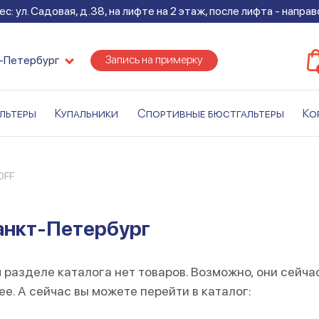
с: ул. Садовая, д.38, на лифте на 2 этаж, после лифта - напра
Запись на примерку
-Петербург
льтеры
Купальники
Спортивные бюстгальтеры
Ко
0FF
анкт-Петербург
 разделе каталога нет товаров. Возможно, они сейча
е. А сейчас вы можете перейти в каталог: