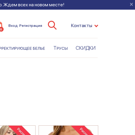
×
во. Ждем всех на новом месте!
Контакты
Вход
Регистрация
0
рректирующее белье
Трусы
СКИДКИ