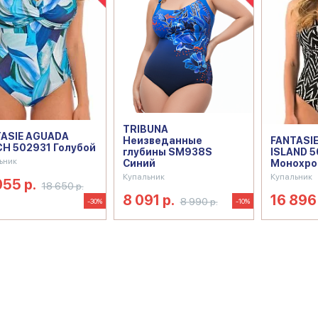
TRIBUNA
ASIE AGUADA
Неизведанные
FANTASI
H 502931 Голубой
глубины SM938S
ISLAND 5
ьник
Синий
Монохр
Купальник
Купальник
055 р.
18 650 р.
8 091 р.
16 896 
8 990 р.
-30%
-10%
ий слитный с чашечками
Купальник слитный для плавания
Куп
ный с цветами
Купальник слитный синий
Купальник слитный у