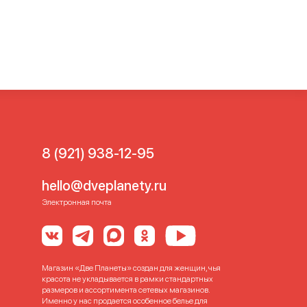
енские слитные
Купальники
ники слитные с чашечками
т
Слитные купальники с
для полных
Слитный
литный купальник с
итный купальник скрывающий
ветной слитный купальник
8 (921) 938-12-95
hello@dveplanety.ru
Электронная почта
Магазин «Две Планеты» создан для женщин, чья
красота не укладывается в рамки стандартных
размеров и ассортимента сетевых магазинов.
Именно у нас продается особенное белье для