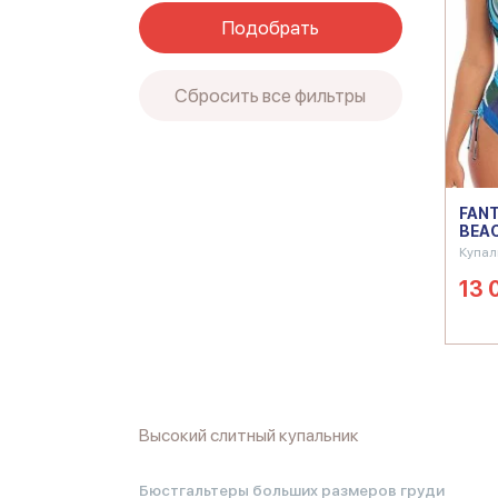
Подобрать
Сбросить все фильтры
FANT
BEAC
Купал
13 
Высокий слитный купальник
Голубой слитный купальник
Купальник женск
Купальник слитный пляжный
Купальник слит
Бюстгальтеры больших размеров груди