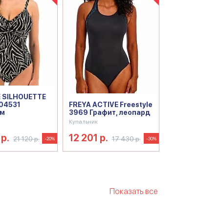
E SILHOUETTE
04531
FREYA ACTIVE Freestyle
ом
3969 Графит, леопард
Купальник
р.
12 201 р.
21 120 р.
17 430 р.
-20%
-30%
Показать все
альник слитный на косточках
тягивающий
Купальник