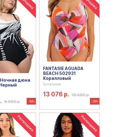
FANTASIE AGUADA
BEACH 502931
Коралловый
 Ночная дюна
Купальник
Черный
13 076 р.
18 680 р.
.
8 990 р.
-10%
-30%