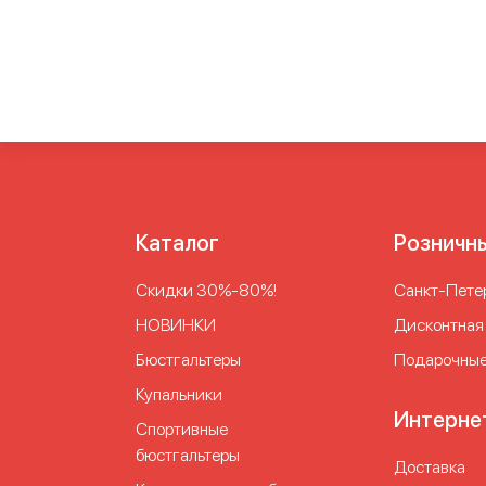
слитный утягивающий для бассейна
Купальн
слитные для полных женщин
Купальники сли
утягивающие
Купальники совместные
Слит
утягивающим эффектом
Слитные сплошные
купальник на большой бюст
Слитный купаль
чашечками на большой бюст
Слитный купаль
живот
Слитный спортивный купальник
Совм
Цельный купальник
Черный купальник для п
Каталог
Розничн
Скидки 30%-80%!
Cанкт-Петер
НОВИНКИ
Дисконтная
Бюстгальтеры
Подарочные
Купальники
Интерне
Спортивные
бюстгальтеры
Доставка