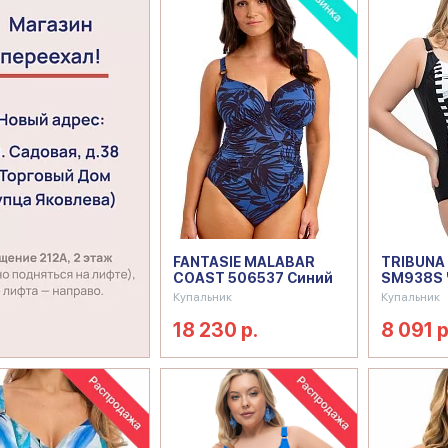
FANTASIE MALABAR
TRIBUNA
COAST 506537 Синий
SM938S 
Купальник
Купальник
18 230 р.
8 091 р