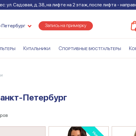
с: ул. Садовая, д.38, на лифте на 2 этаж, после лифта - напра
Запись на примерку
-Петербург
льтеры
Купальники
Спортивные бюстгальтеры
Ко
ки
Санкт-Петербург
аров