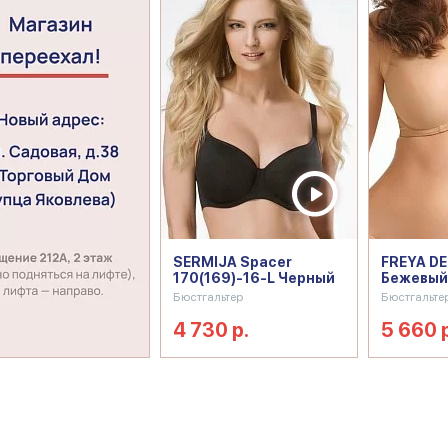
SERMIJA Spacer
FREYA D
170(169)-16-L Черный
Бежевый
Бюстгальтер
Бюстгальте
4 730 р.
5 660 