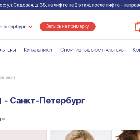
с: ул. Садовая, д.38, на лифте на 2 этаж, после лифта - напра
Запись на примерку
-Петербург
льтеры
Купальники
Спортивные бюстгальтеры
Ко
5E(евр.)
) - Санкт-Петербург
ра