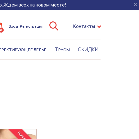
×
во. Ждем всех на новом месте!
Контакты
Вход
Регистрация
0
рректирующее белье
Трусы
СКИДКИ