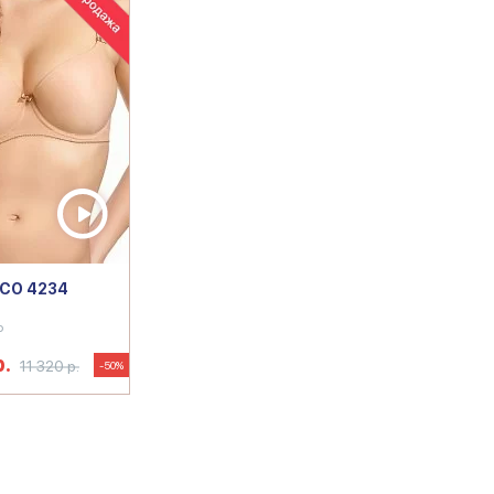
ECO 4234
р
р.
11 320 р.
-50%