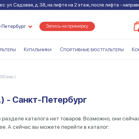
с: ул. Садовая, д.38, на лифте на 2 этаж, после лифта - напра
Запись на примерку
-Петербург
льтеры
Купальники
Спортивные бюстгальтеры
Ко
0E(евр.)
.) - Санкт-Петербург
 разделе каталога нет товаров. Возможно, они сейча
е. А сейчас вы можете перейти в каталог: