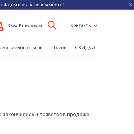
×
во. Ждем всех на новом месте!
Контакты
Вход
Регистрация
0
рректирующее белье
Трусы
СКИДКИ
с закончились и появятся в продаже