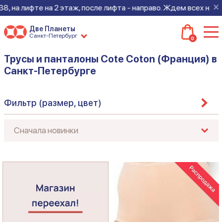
×
, на лифте на 2 этаж, после лифта - направо. Ждем всех на но
Две Планеты
Санкт-Петербург
0
Трусы и панталоны Cote Coton (Франция) в
Санкт-Петербурге
Фильтр (размер, цвет)