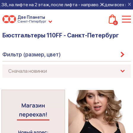
×
8, на лифте на 2 этаж, после лифта - направо. Ждем всех на но
Две Планеты
Санкт-Петербург
0
Бюстгальтеры 110FF - Санкт-Петербург
Фильтр (размер, цвет)