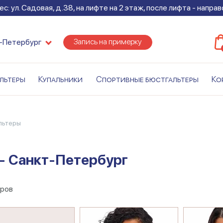
с: ул. Садовая, д.38, на лифте на 2 этаж, после лифта - напра
Запись на примерку
-Петербург
льтеры
Купальники
Спортивные бюстгальтеры
Ко
льтеры
- Санкт-Петербург
аров