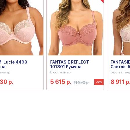
I Lucie 4490
FANTASIE REFLECT
FANTASIE
яна
101801 Румяна
Светло-
альтер
Бюстгальтер
Бюстгальте
130 р.
5 615 р.
8 911 р
11 230 р.
-50%