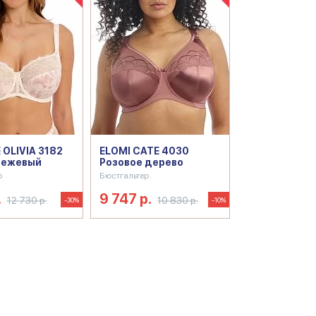
 OLIVIA 3182
ELOMI CATE 4030
бежевый
Розовое дерево
р
Бюстгальтер
.
9 747 р.
12 730 р.
10 830 р.
-30%
-10%