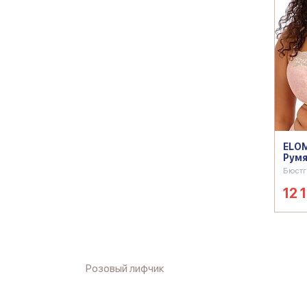
ELOM
Рум
Бюстг
12 
Розовый лифчик