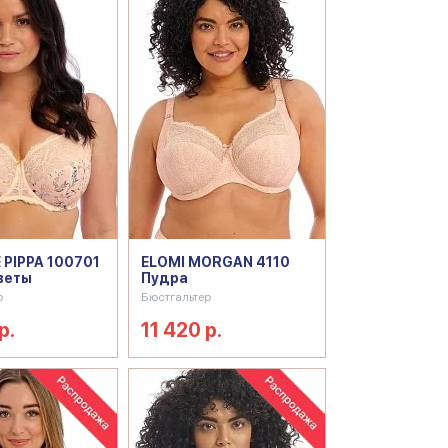
 PIPPA 100701
ELOMI MORGAN 4110
веты
Пудра
р
Бюстгальтер
р.
11 420 р.