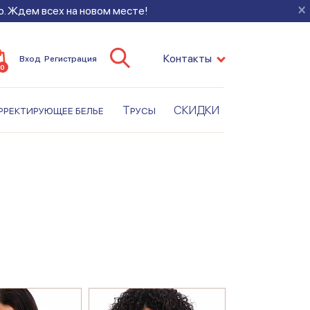
×
во. Ждем всех на новом месте!
Контакты
Вход
Регистрация
0
рректирующее белье
Трусы
СКИДКИ