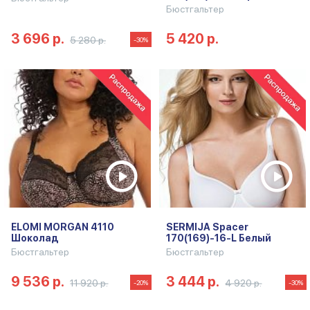
Бюстгальтер
3 696 р.
5 420 р.
5 280 р.
-30%
ELOMI MORGAN 4110
SERMIJA Spacer
Шоколад
170(169)-16-L Белый
Бюстгальтер
Бюстгальтер
9 536 р.
3 444 р.
11 920 р.
4 920 р.
-20%
-30%