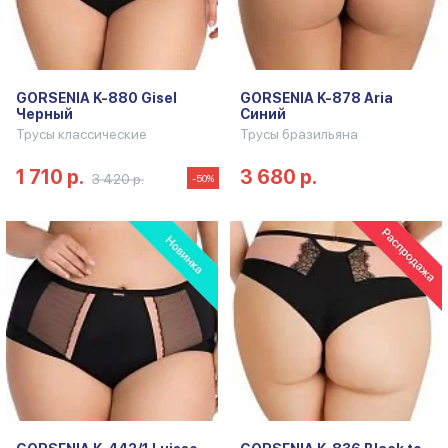
GORSENIA K-880 Gisel
GORSENIA K-878 Aria
Черный
Синий
Трусы классические
Трусы бразильяна
1 710 р.
3 680 р.
3 420 р.
-50%