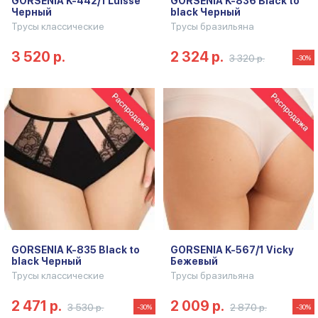
GORSENIA K-442/1 Luisse
GORSENIA K-836 Black to
Черный
black Черный
Трусы классические
Трусы бразильяна
3 520 р.
2 324 р.
3 320 р.
-30%
GORSENIA K-835 Black to
GORSENIA K-567/1 Vicky
black Черный
Бежевый
Трусы классические
Трусы бразильяна
2 471 р.
2 009 р.
3 530 р.
2 870 р.
-30%
-30%