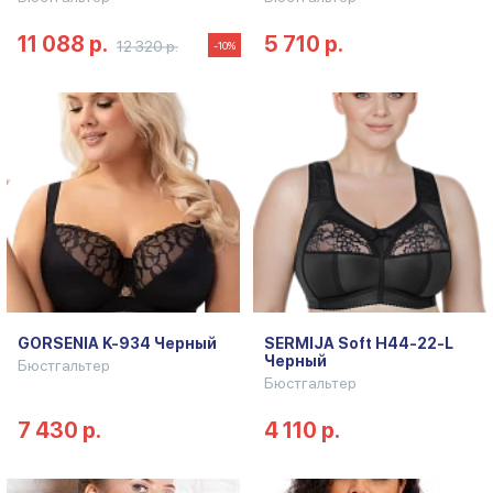
11 088 р.
5 710 р.
12 320 р.
-10%
GORSENIA K-934 Черный
SERMIJA Soft H44-22-L
Черный
Бюстгальтер
Бюстгальтер
7 430 р.
4 110 р.