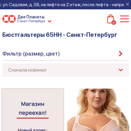
×
 Садовая, д.38, на лифте на 2 этаж, после лифта - направо. Ж
Две Планеты
Санкт-Петербург
0
Бюстгальтеры 65HH - Санкт-Петербург
Фильтр (размер, цвет)