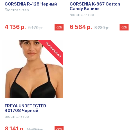
GORSENIA R-128 Черный
GORSENIA K-867 Cotton
Candy Ваниль
Бюстгальтер
Бюстгальтер
4 136 р.
6 584 р.
5 170 р.
8 230 р.
-20%
-20%
FREYA UNDETECTED
401708 Черный
Бюстгальтер
8 141 р.
11 630 р.
-30%