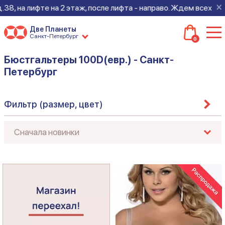
×
8, на лифте на 2 этаж, после лифта - направо. Ждем всех на н
Две Планеты
Санкт-Петербург
0
Бюстгальтеры 100D(евр.) - Санкт-
Петербург
Фильтр (размер, цвет)