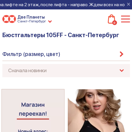
×
 лифте на 2 этаж, после лифта - направо. Ждем всех на новом 
Две Планеты
Санкт-Петербург
0
Бюстгальтеры 105FF - Санкт-Петербург
Фильтр (размер, цвет)