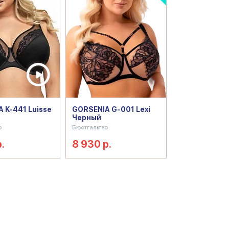
 K-441 Luisse
GORSENIA G-001 Lexi
Черный
р
Бюстгальтер
.
8 930 р.