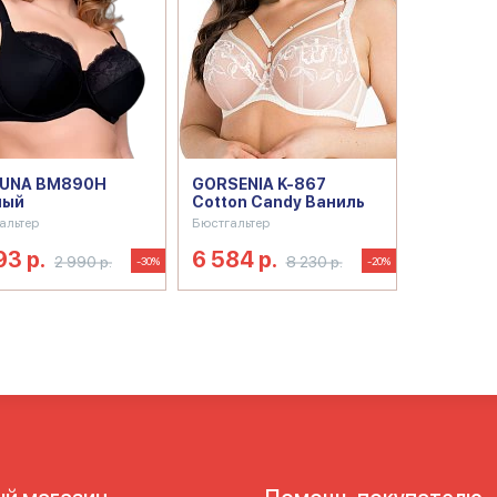
BUNA BM890H
GORSENIA K-867
ный
Cotton Candy Ваниль
альтер
Бюстгальтер
93 р.
6 584 р.
2 990 р.
8 230 р.
-30%
-20%