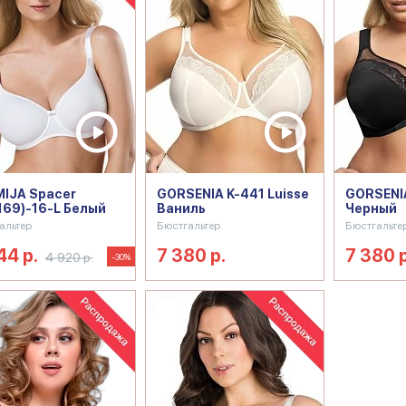
IJA Spacer
GORSENIA K-441 Luisse
GORSENIA
169)-16-L Белый
Ваниль
Черный
альтер
Бюстгальтер
Бюстгальте
44 р.
7 380 р.
7 380 р
4 920 р.
-30%