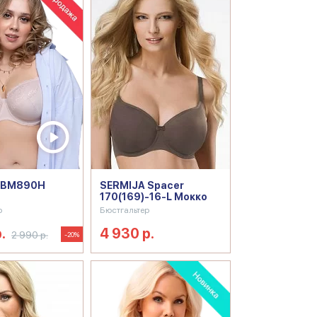
 BM890H
SERMIJA Spacer
170(169)-16-L Мокко
р
Бюстгальтер
.
4 930 р.
2 990 р.
-20%