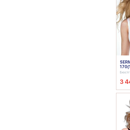
SERM
170(
Бюстг
3 4