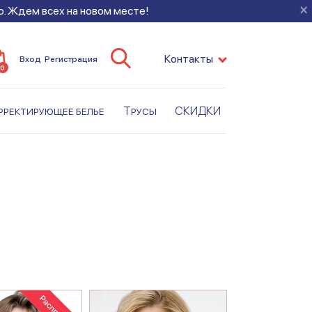
×
во. Ждем всех на новом месте!
Контакты
Вход
Регистрация
0
рректирующее белье
Трусы
СКИДКИ