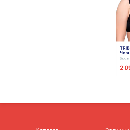
TRI
Чер
Бюстг
2 0