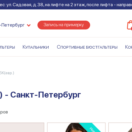
с: ул. Садовая, д.38, на лифте на 2 этаж, после лифта - напра
Запись на примерку
-Петербург
льтеры
Купальники
Спортивные бюстгальтеры
Ко
5K(евр.)
) - Санкт-Петербург
аров