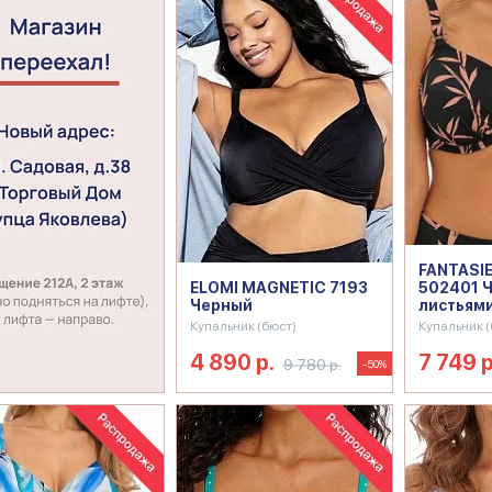
FANTASIE
ELOMI MAGNETIC 7193
502401 Ч
Черный
листьям
Купальник (бюст)
Купальник (
4 890 р.
7 749 р
9 780 р.
-50%