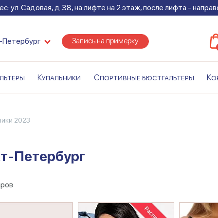
с: ул. Садовая, д.38, на лифте на 2 этаж, после лифта - напра
Запись на примерку
-Петербург
льтеры
Купальники
Спортивные бюстгальтеры
Ко
ники 2023
кт-Петербург
аров