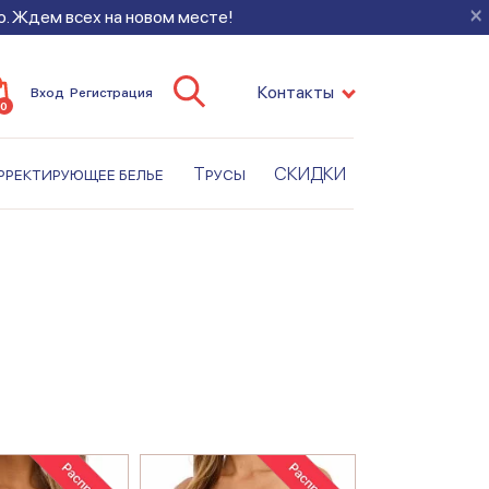
×
во. Ждем всех на новом месте!
Контакты
Вход
Регистрация
0
рректирующее белье
Трусы
СКИДКИ