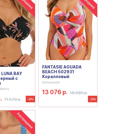
FANTASIE AGUADA
BEACH 502931
 LUNA BAY
Коралловый
ерный с
Купальник
и
бюст)
13 076 р.
18 680 р.
.
11 070 р.
-30%
-30%