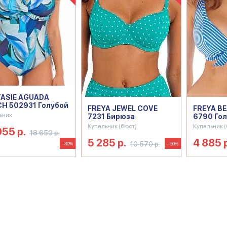
ASIE AGUADA
H 502931 Голубой
FREYA JEWEL COVE
FREYA B
ьник
7231 Бирюза
6790 Гол
Купальник (бюст)
Купальник (
055 р.
18 650 р.
5 285 р.
4 885 
10 570 р.
-30%
-50%