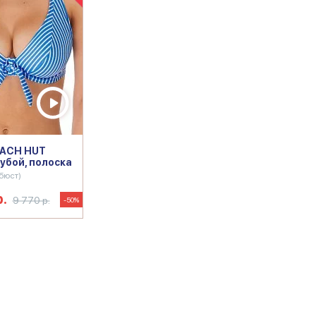
EACH HUT
убой, полоска
бюст)
р.
9 770 р.
-50%