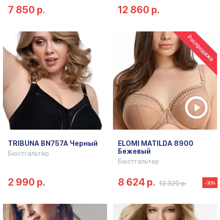
7 850 р.
12 860 р.
TRIBUNA BN757A Черный
ELOMI MATILDA 8900
Бежевый
Бюстгальтер
Бюстгальтер
2 990 р.
8 624 р.
12 320 р.
-30%