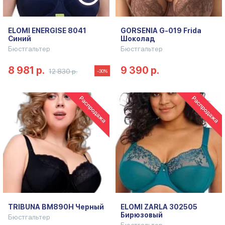
ELOMI ENERGISE 8041
GORSENIA G-019 Frida
Синий
Шоколад
Бюстгальтер
Бюстгальтер
8 981 р.
9 390 р.
12 830 р.
-30%
TRIBUNA BM890H Черный
ELOMI ZARLA 302505
Бирюзовый
Бюстгальтер