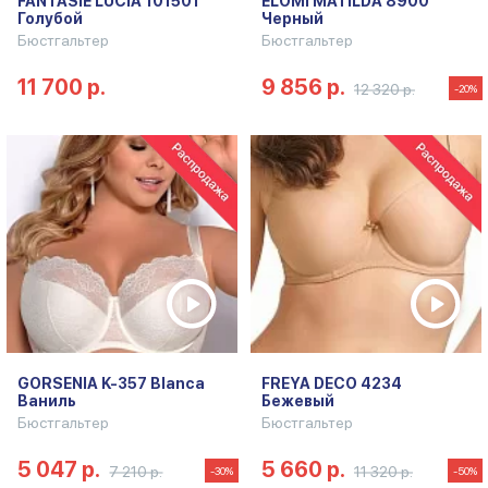
FANTASIE LUCIA 101501
ELOMI MATILDA 8900
Голубой
Черный
Бюстгальтер
Бюстгальтер
11 700 р.
9 856 р.
12 320 р.
-20%
GORSENIA K-357 Blanca
FREYA DECO 4234
Ваниль
Бежевый
Бюстгальтер
Бюстгальтер
5 047 р.
5 660 р.
7 210 р.
11 320 р.
-30%
-50%