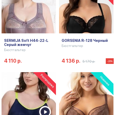
SERMIJA Soft H44-22-L
GORSENIA R-128 Черный
Серый жемчуг
Бюстгальтер
Бюстгальтер
4 110 р.
4 136 р.
5 170 р.
-20%