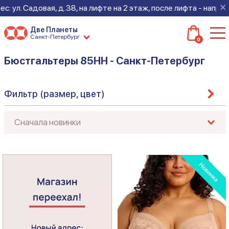
×
 Садовая, д.38, на лифте на 2 этаж, после лифта - направо. Жд
Две Планеты
Санкт-Петербург
0
Бюстгальтеры 85HH - Санкт-Петербург
Фильтр (размер, цвет)