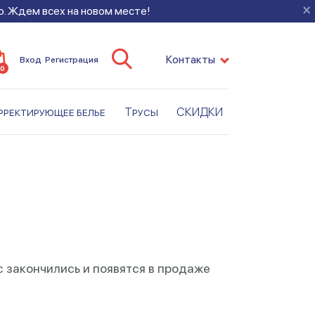
×
во. Ждем всех на новом месте!
Контакты
Вход
Регистрация
0
рректирующее белье
Трусы
СКИДКИ
с закончились и появятся в продаже