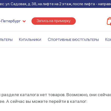
с: ул. Садовая, д.38, на лифте на 2 этаж, после лифта - напра
Запись на примерку
-Петербург
льтеры
Купальники
Спортивные бюстгальтеры
Ко
 разделе каталога нет товаров. Возможно, они сейча
е. А сейчас вы можете перейти в каталог: