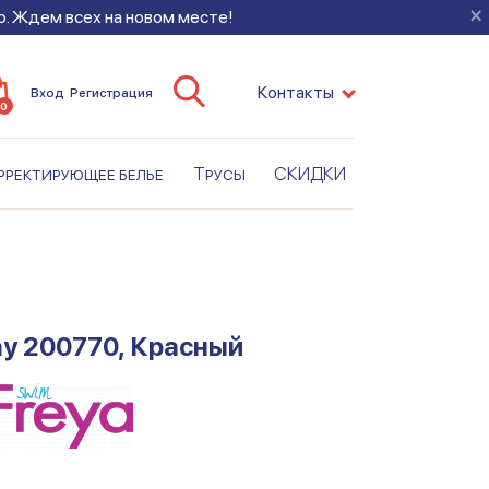
×
во. Ждем всех на новом месте!
Контакты
Вход
Регистрация
0
рректирующее белье
Трусы
СКИДКИ
ay 200770, Красный