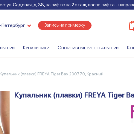
с: ул. Садовая, д.38, на лифте на 2 этаж, после лифта - напра
Запись на примерку
-Петербург
льтеры
Купальники
Спортивные бюстгальтеры
Ко
Купальник (плавки) FREYA Tiger Bay 200770, Красный
Купальник (плавки) FREYA Tiger B