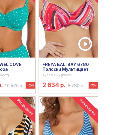
EWEL COVE
FREYA BALI BAY 6780
рюза
Полоски Мультицвет
бюст)
Купальник (бюст)
.
2 634 р.
10 570 р.
8 780 р.
-50%
-70%