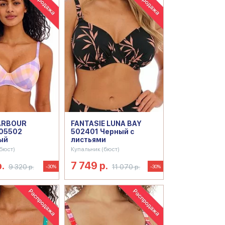
ARBOUR
FANTASIE LUNA BAY
205502
502401 Черный с
ый
листьями
бюст)
Купальник (бюст)
.
7 749 р.
9 320 р.
11 070 р.
-30%
-30%