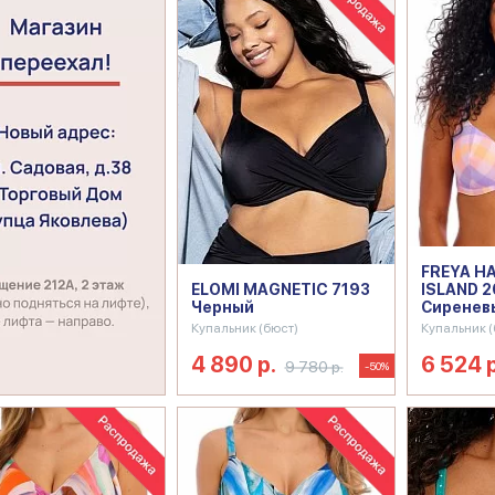
FREYA H
ELOMI MAGNETIC 7193
ISLAND 
Черный
Сиренев
Купальник (бюст)
Купальник (
4 890 р.
6 524 р
9 780 р.
-50%