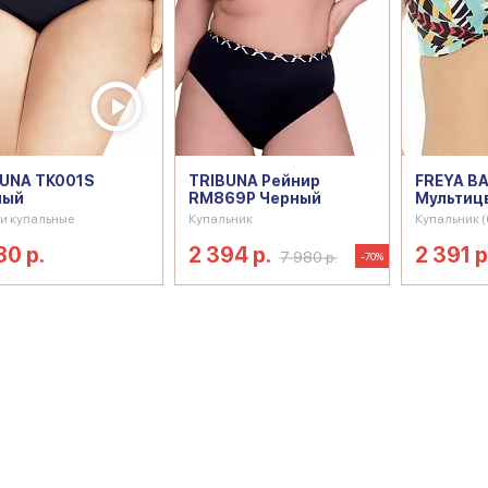
UNA ТК001S
TRIBUNA Рейнир
FREYA BA
ный
RM869P Черный
Мультиц
и купальные
Купальник
Купальник (
80 р.
2 394 р.
2 391 р
7 980 р.
-70%