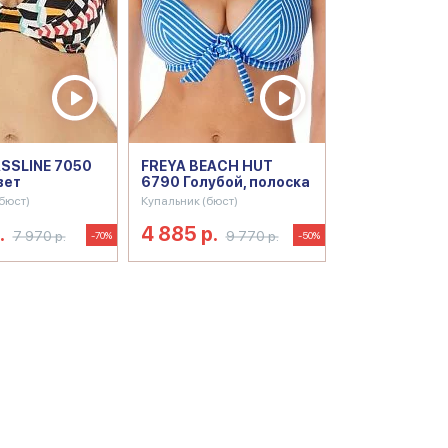
SSLINE 7050
FREYA BEACH HUT
вет
6790 Голубой, полоска
бюст)
Купальник (бюст)
.
4 885 р.
7 970 р.
9 770 р.
-70%
-50%