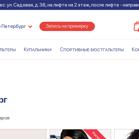
с: ул. Садовая, д.38, на лифте на 2 этаж, после лифта - напра
Запись на примерку
-Петербург
льтеры
Купальники
Спортивные бюстгальтеры
Ко
рг
аров