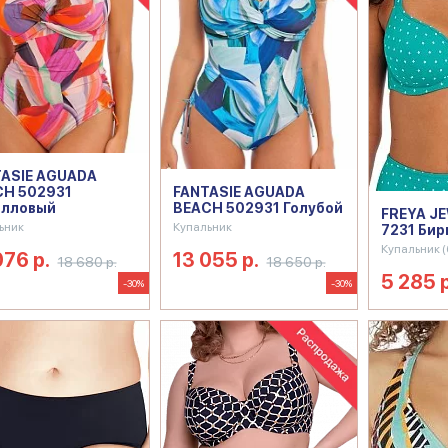
ASIE AGUADA
CH 502931
FANTASIE AGUADA
алловый
BEACH 502931 Голубой
FREYA J
ьник
Купальник
7231 Би
Купальник (
076 р.
13 055 р.
18 680 р.
18 650 р.
5 285 р
-30%
-30%