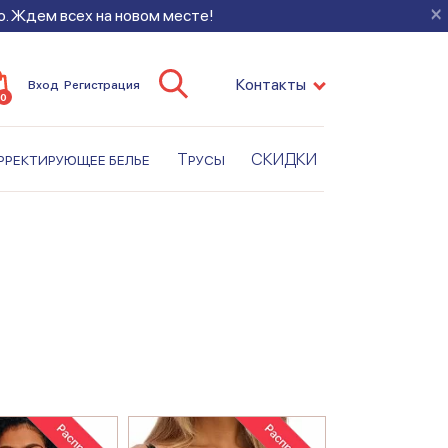
×
во. Ждем всех на новом месте!
Контакты
Вход
Регистрация
0
рректирующее белье
Трусы
СКИДКИ