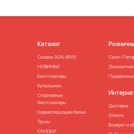
утягивающим эффектом
Слитные сплошные
купальник на большой бюст
Слитный купаль
чашечками на большой бюст
Слитный купаль
живот
Слитный спортивный купальник
Совм
Цельный купальник
Черный купальник для п
Каталог
Розничн
Скидки 30%-80%!
Cанкт-Петер
НОВИНКИ
Дисконтная
Бюстгальтеры
Подарочные
Купальники
Интерне
Спортивные
бюстгальтеры
Доставка
Корректирующее белье
Оплата
Трусы
Возврат и о
СКИДКИ