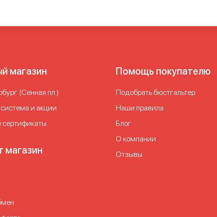
 купальники
Слитный купальник большой
Слитный купальник 
ник с большими чашечками
Слитный купальник с чашечками
С
ник с чашечками с утяжкой
Слитный купальник с чашками
Сл
естный купальник для полных женщин
Сплошной купальник
Ц
лавания слитный
Черный слитный купальник
ый магазин
Помощь покупателю
бург (Сенная пл.)
Подобрать бюстгальтер
 система и акции
Наши правила
 сертификаты
Блог
О компании
т магазин
Отзывы
бмен