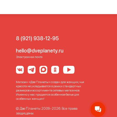
для полных
Слитный
литный купальник с
итный купальник скрывающий
ветной слитный купальник
8 (921) 938-12-95
hello@dveplanety.ru
Электронная почта
Магазин «Две Планеты» создан для женщин, чья
красота не укладывается в рамки стандартных
размеров и ассортимента сетевых магазинов.
Именно у нас продается особенное белье для
особенных женщин!
© Две Планеты 2009-2026. Все права
защищены.