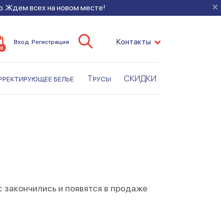
×
во. Ждем всех на новом месте!
Контакты
Вход
Регистрация
0
рректирующее белье
Трусы
СКИДКИ
с закончились и появятся в продаже