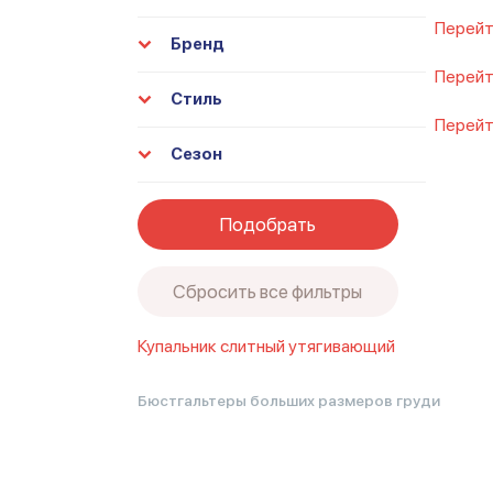
Перейт
Бренд
Перейт
Стиль
Перейт
Сезон
Подобрать
Сбросить все фильтры
Купальник слитный утягивающий
Высокий слитный купальник
Голубой слитный
Купальник слитный на косточках
Купальник 
Бюстгальтеры больших размеров груди
утягивающий для бассейна
Купальники для 
для полных женщин
Купальники слитные на 
утягивающие
Купальники совместные
Слит