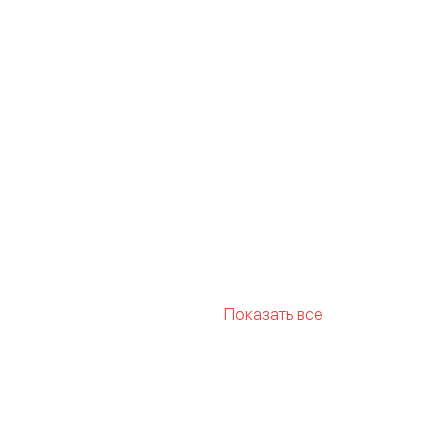
Показать все
к слитный для плавания
тный синий
Купальник слитный
слитные
Купальники слитные
тные с чашечками
т
Слитные купальники с