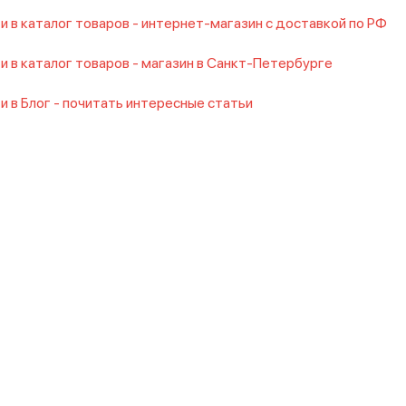
и в каталог товаров - интернет-магазин с доставкой по РФ
и в каталог товаров - магазин в Санкт-Петербурге
и в Блог - почитать интересные статьи
 купальник
Купальник женский слитный с чашечками
Купальни
слитный пляжный
Купальник слитный с цветами
Купальник сли
бассейна женские слитные с чашечками
Купальники женские 
большую чашку
Купальники слитные с утяжкой
Купальники сли
ные закрытые купальники
Слитные купальники на высокий рос