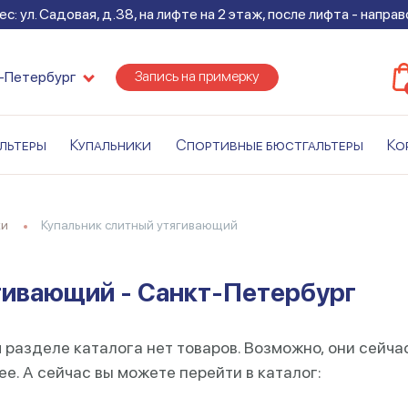
с: ул. Садовая, д.38, на лифте на 2 этаж, после лифта - напра
Запись на примерку
-Петербург
льтеры
Купальники
Спортивные бюстгальтеры
Ко
ки
Купальник слитный утягивающий
гивающий - Санкт-Петербург
 разделе каталога нет товаров. Возможно, они сейча
е. А сейчас вы можете перейти в каталог: