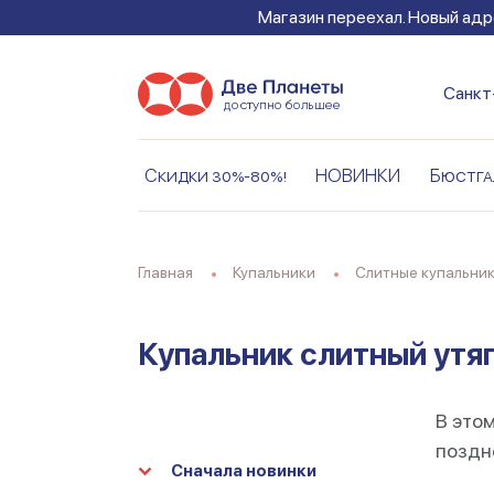
Магазин переехал. Новый адре
Санкт
Скидки 30%-80%!
НОВИНКИ
Бюстга
Главная
Купальники
Слитные купальни
Купальник слитный утя
В этом
поздне
Сначала новинки