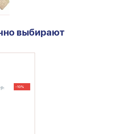
чно выбирают
р.
-10%