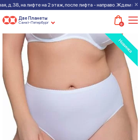
×
 д.38, на лифте на 2 этаж, после лифта - направо. Ждем всех 
Две Планеты
Санкт-Петербург
0