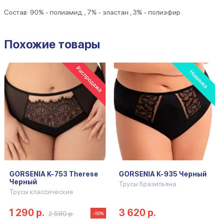
Состав: 90% - полиамид , 7% - эластан , 3% - полиэфир.
Похожие товары
GORSENIA K-753 Therese
GORSENIA K-935 Черный
Черный
Трусы бразильяна
Трусы классические
1 290 р.
3 620 р.
2 580 р.
-50%