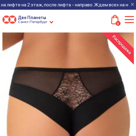
×
лифте на 2 этаж, после лифта - направо. Ждем всех на новом м
Две Планеты
Санкт-Петербург
0