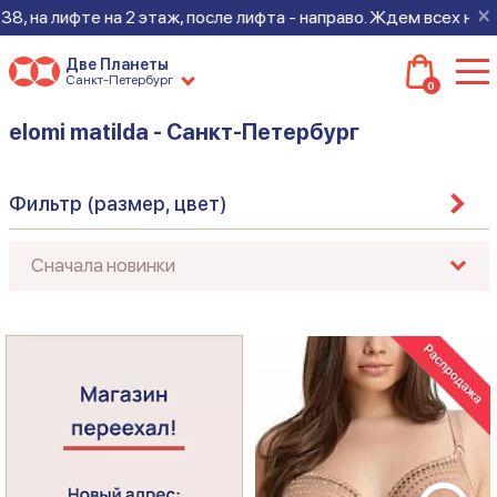
×
а лифте на 2 этаж, после лифта - направо. Ждем всех на новом
Две Планеты
Санкт-Петербург
0
elomi matilda - Санкт-Петербург
Фильтр (размер, цвет)