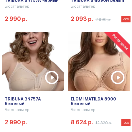
TRIBUNA BN757A Черный
TRIBUNA BM890H Белый
Бюстгальтер
Бюстгальтер
2 990 р.
2 093 р.
2 990 р.
-30%
TRIBUNA BN757A
ELOMI MATILDA 8900
Бежевый
Бежевый
Бюстгальтер
Бюстгальтер
2 990 р.
8 624 р.
12 320 р.
-30%