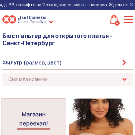
×
 д.38, на лифте на 2 этаж, после лифта - направо. Ждем всех н
Две Планеты
Санкт-Петербург
0
Бюстгальтер для открытого платья -
Санкт-Петербург
Фильтр (размер, цвет)