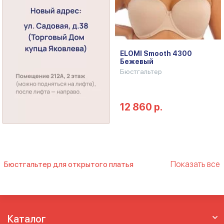
ELOMI Smooth 4300
Бежевый
Бюстгальтер
12 860 р.
Показать все
Бюстгальтер для открытого платья
Бюстгальтер без бретелей большой
размер
Бюстгальтер без бретелей для
большого бюста
Бюстгальтер без
бретелек
Бюстгальтер без лямок
Каталог