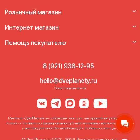
Бюстгальтер без лямок для большого
бюста
Лифчик без бретелек
Лифчик без
Розничный магазин
лямок
Лифчик под платье
Интернет магазин
Помощь покупателю
8 (921) 938-12-95
hello@dveplanety.ru
Электронная почта
Магазин «Две Планеты» создан для женщин, чья красота не укладывается
в рамки стандартных размеров и ассортимента сетевых магазинов. Именно
у нас продается особенное белье для особенных женщин!
© Две Планеты 2009-2026. Все права защищены.