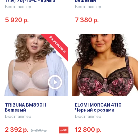
179(178)-19-L Черный
Бежевый
Бюстгальтер
Бюстгальтер
5 920 р.
7 380 р.
TRIBUNA BM890H
ELOMI MORGAN 4110
Бежевый
Черный с розами
Бюстгальтер
Бюстгальтер
2 392 р.
12 800 р.
2 990 р.
-20%