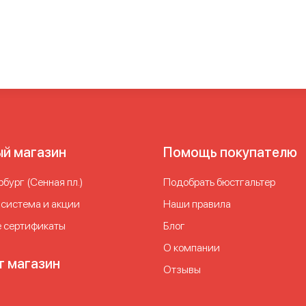
ушапа
Бюстгальтер с поддержкой
Бюстгальтеры больших ра
большую чашку
Женские бюстгальтеры больших размеров
Же
 большого размера
Лифчик с лямками
Лифчик с чашечками
ый магазин
Помощь покупателю
бург (Сенная пл.)
Подобрать бюстгальтер
 система и акции
Наши правила
 сертификаты
Блог
О компании
т магазин
Отзывы