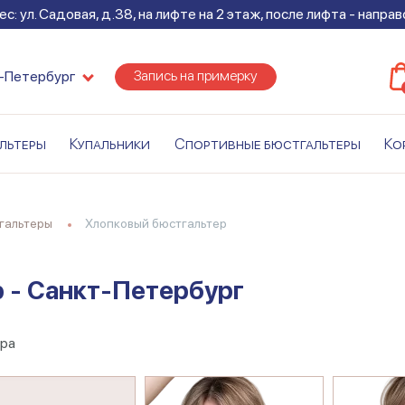
с: ул. Садовая, д.38, на лифте на 2 этаж, после лифта - напра
Запись на примерку
-Петербург
льтеры
Купальники
Спортивные бюстгальтеры
Ко
тгальтеры
Хлопковый бюстгальтер
 - Санкт-Петербург
ра