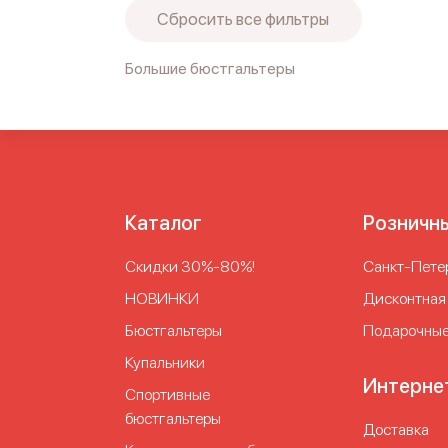
Сбросить все фильтры
Большие бюстгальтеры
Бюстгальтер без пуш ап
Бюстгальтер без п
больших размеров чашки
Бюстгальтеры на 
Женский лифчик
Лифчик без пушапа
Лифчик
Каталог
Розничн
Скидки 30%-80%!
Cанкт-Петер
НОВИНКИ
Дисконтная
Бюстгальтеры
Подарочные
Купальники
Интерне
Спортивные
бюстгальтеры
Доставка