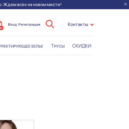
×
во. Ждем всех на новом месте!
Контакты
Вход
Регистрация
0
рректирующее белье
Трусы
СКИДКИ