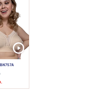
 BN757A
р
.