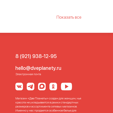
Показать все
змеров груди
Бюстгальтеры
нский бюстгальтер
Правильные бюстгалтеры
8 (921) 938-12-95
hello@dveplanety.ru
Электронная почта
Магазин «Две Планеты» создан для женщин, чья
красота не укладывается в рамки стандартных
размеров и ассортимента сетевых магазинов.
Именно у нас продается особенное белье для