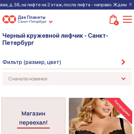
×
, д.38, на лифте на 2 этаж, после лифта - направо. Ждем всех 
Две Планеты
Санкт-Петербург
0
Черный кружевной лифчик - Санкт-
Петербург
Фильтр (размер, цвет)