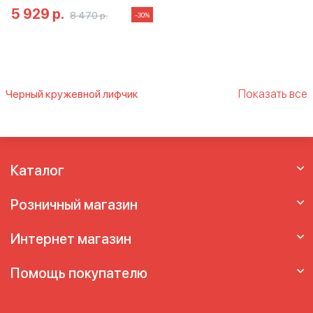
5 929 р.
8 470 р.
-30%
Показать все
Черный кружевной лифчик
Ажурный бюстгальтер
Белый кружевной
бюстгальтер
Бюстгальтер из кружева
Бюстгальтер кружевной без поролона
Бюстгальтер кружевной прозрачный
Каталог
Бюстгальтер с кружевом
Кружевной
бюстгальтер
Кружевной бюстгальтер
Розничный магазин
большого размера
Черный кружевной
бюстгальтер
Интернет магазин
Помощь покупателю