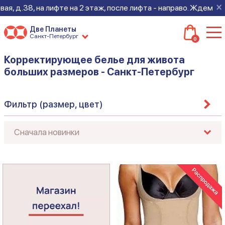
×
 д.38, на лифте на 2 этаж, после лифта - направо. Ждем всех 
Две Планеты
Санкт-Петербург
0
Корректирующее белье для живота
больших размеров - Санкт-Петербург
Фильтр (размер, цвет)