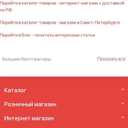
Перейти в каталог товаров - интернет-магазин с доставкой
по РФ
Перейти в каталог товаров - магазин в Санкт-Петербурге
Перейти в Блог - почитать интересные статьи
Показать все
Большие бюстгальтеры
Бюстгальтер без пуш ап
Бюстгальтер без
пушапа
Бюстгальтер с поддержкой
Бюстгальтеры больших размеров груди
Бюстгальтеры больших размеров чашки
Каталог
Бюстгальтеры на большую чашку
Женские
бюстгальтеры больших размеров
Женский
Розничный магазин
бюстгальтер
Женский лифчик
Лифчик без
пушапа
Лифчик большого размера
Лифчик
Интернет магазин
с лямками
Лифчик с чашечками
Правильные
бюстгалтеры