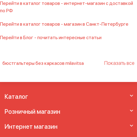
Перейти в каталог товаров - интернет-магазин с доставкой
по РФ
Перейти в каталог товаров - магазин в Санкт-Петербурге
Перейти в Блог - почитать интересные статьи
Показать все
бюстгальтеры без каркасов milavitsa
Белорусские бюстгальтеры
Белорусские
бюстгальтеры больших размеров
белорусские бюстгальтеры милавица
белье milavitsa
Бюстгальтер aveline
Каталог
бюстгальтер milavitsa
Бюстгальтер авелин
бюстгальтер без косточек милавица
Розничный магазин
Бюстгальтер белоруссия
бюстгальтер для
большого бюста милавица
бюстгальтер
Интернет магазин
милавица
бюстгальтер милавица без
косточек больших размеров
бюстгальтер