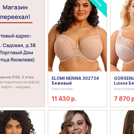
ELOMI NERINA 302734
GORSENIA
Бежевый
Luisse Б
Бюстгальтер
Бюстгальте
11 430 р.
7 870 р