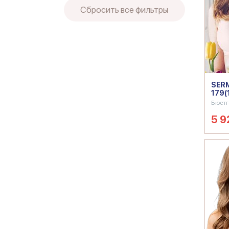
Сбросить все фильтры
SERM
179(
Бюстг
5 9