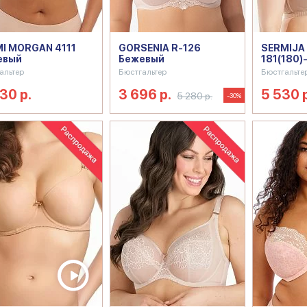
I MORGAN 4111
GORSENIA R-126
SERMIJA 
евый
Бежевый
181(180)
альтер
Бюстгальтер
Бюстгальте
230 р.
3 696 р.
5 530 
5 280 р.
-30%