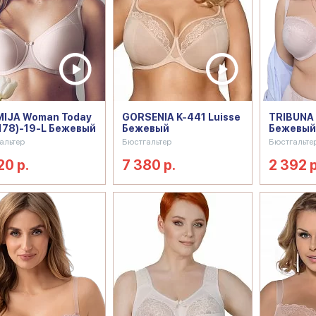
IJA Woman Today
GORSENIA K-441 Luisse
TRIBUNA
178)-19-L Бежевый
Бежевый
Бежевый
альтер
Бюстгальтер
Бюстгальте
20 р.
7 380 р.
2 392 р