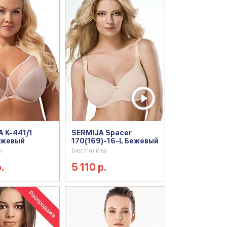
 K-441/1
SERMIJA Spacer
ежевый
170(169)-16-L Бежевый
р
Бюстгальтер
.
5 110 р.