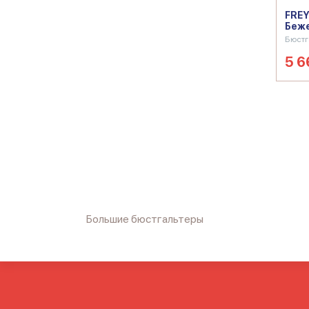
FREY
Беж
Бюстг
5 6
Большие бюстгальтеры
Бюстгальтер без пуш ап
Бюстгальтер без п
больших размеров чашки
Бюстгальтеры на 
Женский лифчик
Лифчик без пушапа
Лифчик