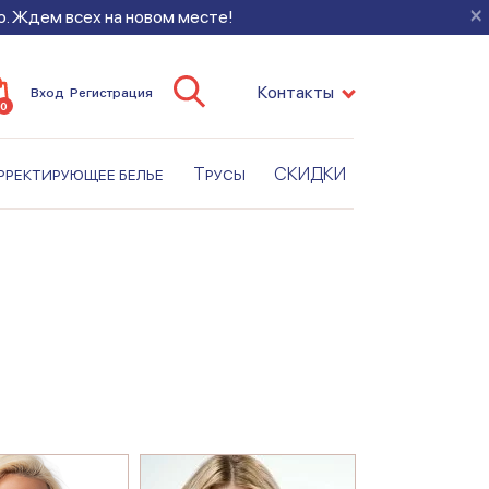
×
во. Ждем всех на новом месте!
Контакты
Вход
Регистрация
0
рректирующее белье
Трусы
СКИДКИ