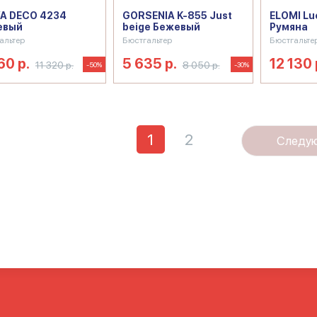
A DECO 4234
GORSENIA K-855 Just
ELOMI Lu
евый
beige Бежевый
Румяна
альтер
Бюстгальтер
Бюстгальте
60 р.
5 635 р.
12 130 
11 320 р.
8 050 р.
-50%
-30%
1
2
Следу
ушапа
Бюстгальтер с поддержкой
Бюстгальтеры больших ра
большую чашку
Женские бюстгальтеры больших размеров
Же
 большого размера
Лифчик с лямками
Лифчик с чашечками