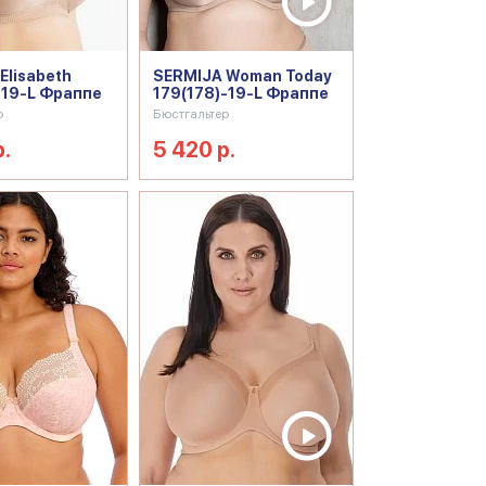
Elisabeth
SERMIJA Woman Today
-19-L Фраппе
179(178)-19-L Фраппе
р
Бюстгальтер
р.
5 420 р.