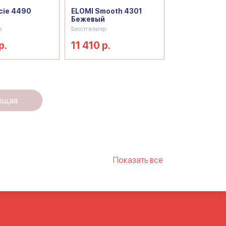
cie 4490
ELOMI Smooth 4301
Бежевый
р
Бюстгальтер
р.
11 410 р.
ющая
Показать все
змеров груди
Бюстгальтеры
нский бюстгальтер
Правильные бюстгалтеры