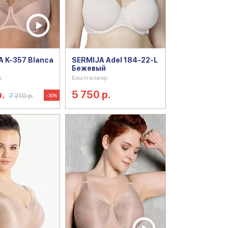
 K-357 Blanca
SERMIJA Adel 184-22-L
Бежевый
р
Бюстгальтер
.
5 750 р.
7 210 р.
-30%