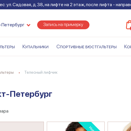
с: ул. Садовая, д.38, на лифте на 2 этаж, после лифта - напра
Запись на примерку
-Петербург
льтеры
Купальники
Спортивные бюстгальтеры
Ко
альтеры
Телесный лифчик
кт-Петербург
вара