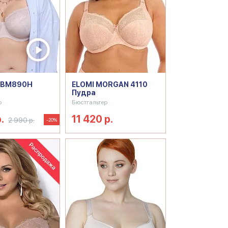
 BM890H
ELOMI MORGAN 4110
Пудра
р
Бюстгальтер
.
11 420 р.
2 990 р.
-20%