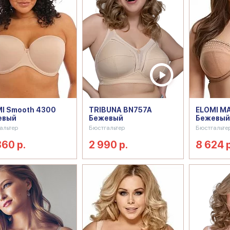
I Smooth 4300
TRIBUNA BN757A
ELOMI M
евый
Бежевый
Бежевый
альтер
Бюстгальтер
Бюстгальте
860 р.
2 990 р.
8 624 р