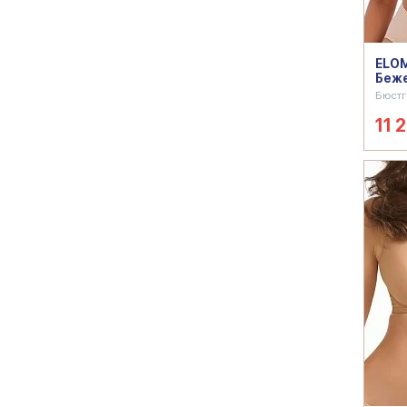
ELOM
Беж
Бюстг
11 