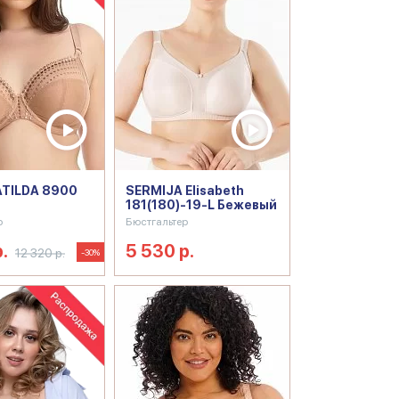
ATILDA 8900
SERMIJA Elisabeth
181(180)-19-L Бежевый
р
Бюстгальтер
.
5 530 р.
12 320 р.
-30%