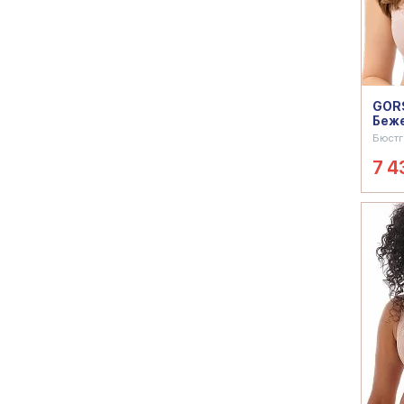
GORS
Беж
Бюстг
7 4