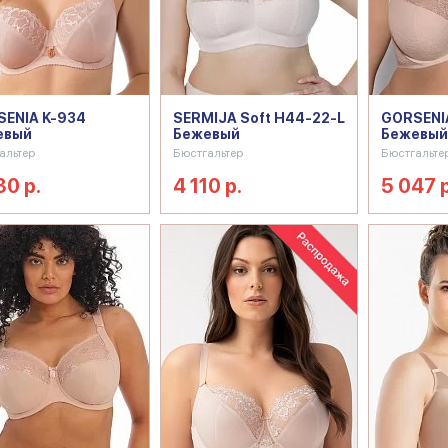
ENIA K-934
SERMIJA Soft H44-22-L
GORSENIA
евый
Бежевый
Бежевый
альтер
Бюстгальтер
Бюстгальте
30 р.
4 110 р.
5 047 р