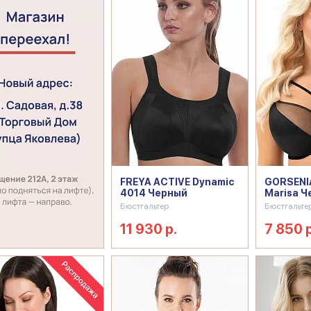
FREYA ACTIVE Dynamic
GORSENI
4014 Черный
Marisa Ч
Бюстгальтер
Бюстгальте
11 930 р.
7 850 р