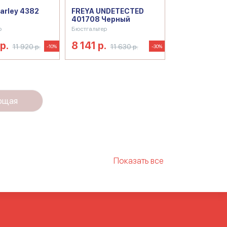
arley 4382
FREYA UNDETECTED
401708 Черный
р
Бюстгальтер
р.
8 141 р.
11 920 р.
11 630 р.
-10%
-30%
ющая
Показать все