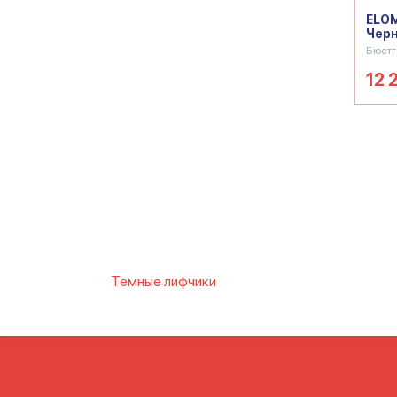
ELOM
Чер
Бюстг
12 
Темные лифчики
Бюстгальтеры черного цвета
Черные женск