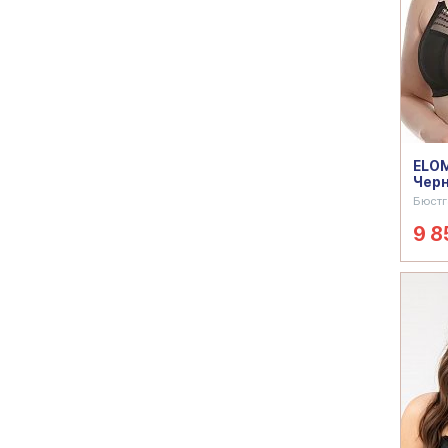
ELOM
Чер
Бюстг
9 8