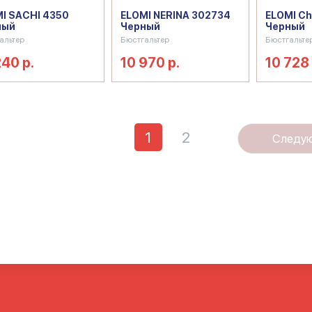
I SACHI 4350
ELOMI NERINA 302734
ELOMI Ch
ный
Черный
Черный
альтер
Бюстгальтер
Бюстгальте
240 р.
10 970 р.
10 728 
1
2
Следу
ие бюстгальтеры
Черный бюстгалтер
Черный лифчик