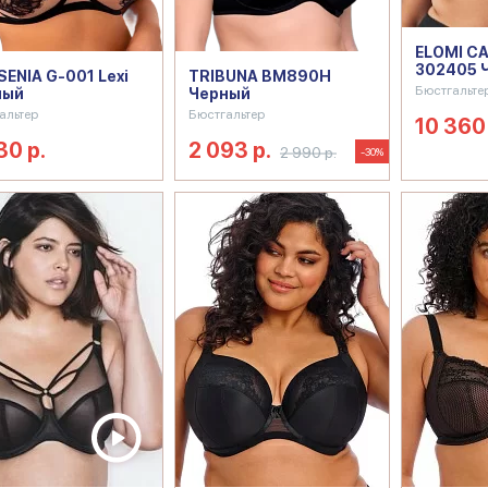
ELOMI CA
302405 
ENIA G-001 Lexi
TRIBUNA BM890H
Бюстгальте
ный
Черный
альтер
Бюстгальтер
10 360 
30 р.
2 093 р.
2 990 р.
-30%