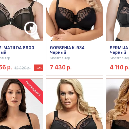
I MATILDA 8900
GORSENIA K-934
SERMIJA 
ный
Черный
Черный
альтер
Бюстгальтер
Бюстгальте
56 р.
7 430 р.
4 110 р
12 320 р.
-20%