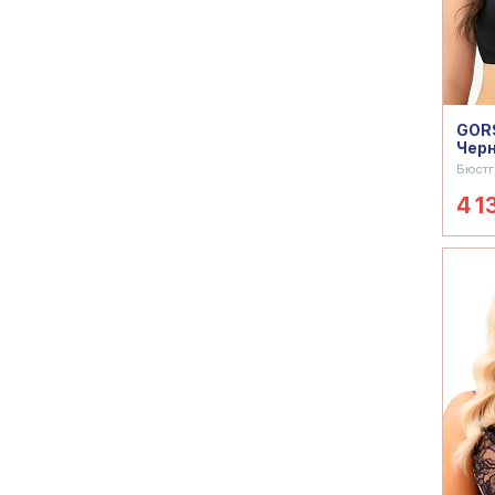
GORS
Чер
Бюстг
4 1