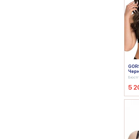
GORS
Чер
Бюстг
5 2