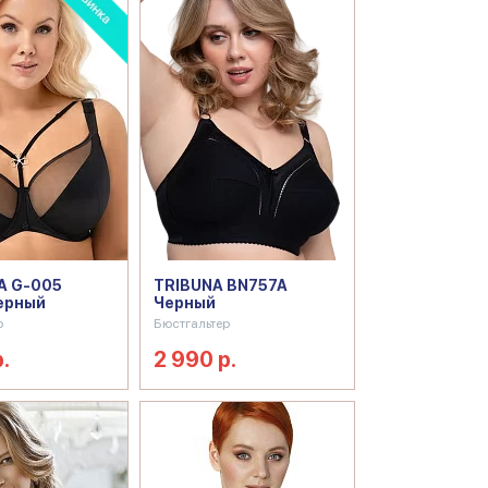
A G-005
TRIBUNA BN757A
ерный
Черный
р
Бюстгальтер
.
2 990 р.