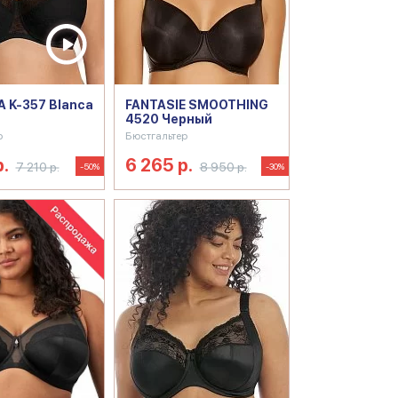
 K-357 Blanca
FANTASIE SMOOTHING
4520 Черный
р
Бюстгальтер
р.
6 265 р.
7 210 р.
8 950 р.
-50%
-30%