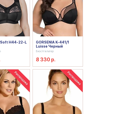
Soft H44-22-L
GORSENIA K-441/1
Luisse Черный
р
Бюстгальтер
.
8 330 р.