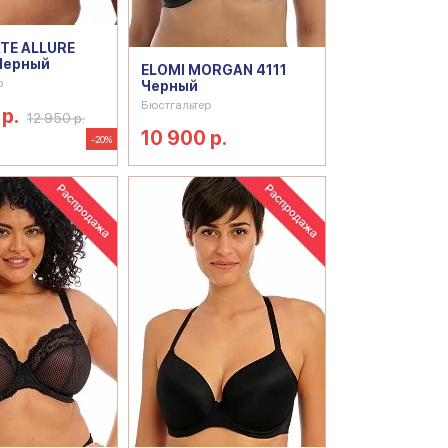
TE ALLURE
Черный
ELOMI MORGAN 4111
р
Черный
Бюстгальтер
р.
12 950 р.
10 900 р.
-20%