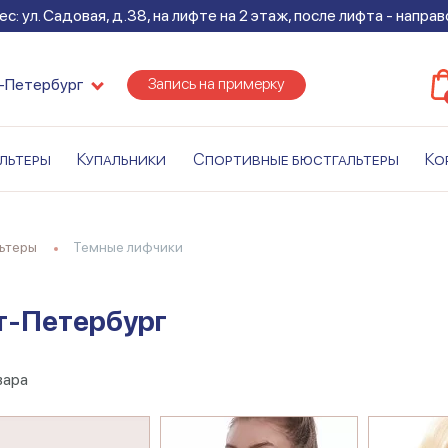
с: ул. Садовая, д.38, на лифте на 2 этаж, после лифта - напра
Запись на примерку
-Петербург
льтеры
Купальники
Спортивные бюстгальтеры
Ко
льтеры
Темные лифчики
т-Петербург
вара