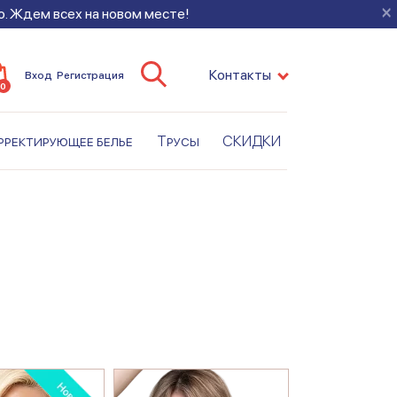
×
во. Ждем всех на новом месте!
Контакты
Вход
Регистрация
0
рректирующее белье
Трусы
СКИДКИ