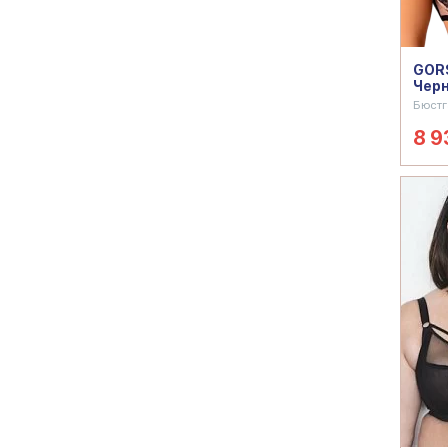
GORS
Чер
Бюстг
8 9