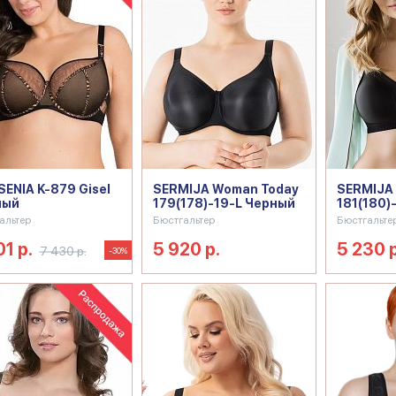
ENIA K-879 Gisel
SERMIJA Woman Today
SERMIJA 
ный
179(178)-19-L Черный
181(180)
альтер
Бюстгальтер
Бюстгальте
01 р.
5 920 р.
5 230 р
7 430 р.
-30%