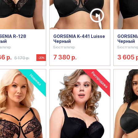
ENIA R-128
GORSENIA K-441 Luisse
GORSENIA
ный
Черный
Черный
альтер
Бюстгальтер
Бюстгальте
36 р.
7 380 р.
3 605 
5 170 р.
-20%