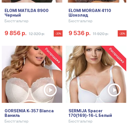
ELOMI MATILDA 8900
ELOMI MORGAN 4110
Черный
Шоколад
Бюстгальтер
Бюстгальтер
9 856 р.
9 536 р.
12 320 р.
11 920 р.
-20%
-20%
GORSENIA K-357 Blanca
SERMIJA Spacer
Ваниль
170(169)-16-L Белый
Бюстгальтер
Бюстгальтер