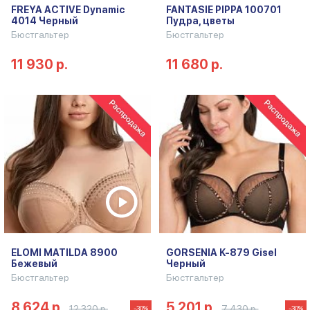
FREYA ACTIVE Dynamic
FANTASIE PIPPA 100701
4014 Черный
Пудра, цветы
Бюстгальтер
Бюстгальтер
11 930 р.
11 680 р.
ELOMI MATILDA 8900
GORSENIA K-879 Gisel
Бежевый
Черный
Бюстгальтер
Бюстгальтер
8 624 р.
5 201 р.
12 320 р.
7 430 р.
-30%
-30%