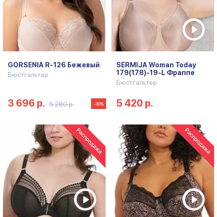
GORSENIA R-126 Бежевый
SERMIJA Woman Today
179(178)-19-L Фраппе
Бюстгальтер
Бюстгальтер
3 696 р.
5 420 р.
5 280 р.
-30%