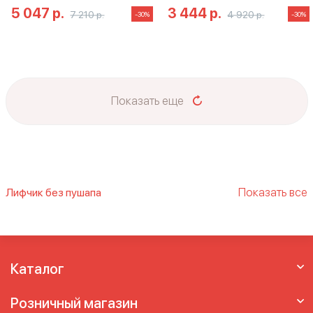
5 047 р.
3 444 р.
7 210 р.
4 920 р.
-30%
-30%
Показать еще
Показать все
Лифчик без пушапа
Большие бюстгальтеры
Бюстгальтер без
пуш ап
Бюстгальтер без пушапа
Бюстгальтер с поддержкой
Бюстгальтеры
больших размеров груди
Бюстгальтеры
Каталог
больших размеров чашки
Бюстгальтеры на
большую чашку
Женские бюстгальтеры
Розничный магазин
больших размеров
Женский бюстгальтер