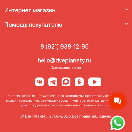
Женский лифчик
Лифчик большого размера
Интернет магазин
Лифчик с лямками
Лифчик с чашечками
Правильные бюстгалтеры
Помощь покупателю
8 (921) 938-12-95
hello@dveplanety.ru
Электронная почта
Магазин «Две Планеты» создан для женщин, чья красота не укладывается
в рамки стандартных размеров и ассортимента сетевых магазинов. Именно
у нас продается особенное белье для особенных женщин!
© Две Планеты 2009-2026. Все права защищены.