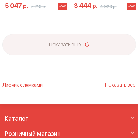
5 047 р.
3 444 р.
7 210 р.
4 920 р.
-30%
-30%
Показать еще
Показать все
Лифчик с лямками
Большие бюстгальтеры
Бюстгальтер без
пуш ап
Бюстгальтер без пушапа
Бюстгальтер с поддержкой
Бюстгальтеры
больших размеров груди
Бюстгальтеры
Каталог
больших размеров чашки
Бюстгальтеры на
большую чашку
Женские бюстгальтеры
Розничный магазин
больших размеров
Женский бюстгальтер