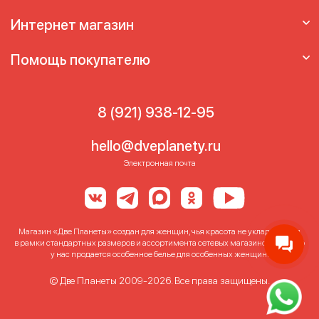
Женский лифчик
Лифчик без пушапа
Интернет магазин
Лифчик большого размера
Лифчик с
чашечками
Правильные бюстгалтеры
Помощь покупателю
8 (921) 938-12-95
hello@dveplanety.ru
Электронная почта
Магазин «Две Планеты» создан для женщин, чья красота не укладывается
в рамки стандартных размеров и ассортимента сетевых магазинов. Именно
у нас продается особенное белье для особенных женщин!
© Две Планеты 2009-2026. Все права защищены.