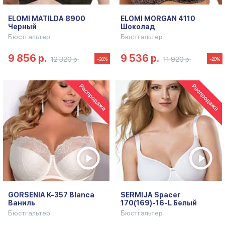
ELOMI MATILDA 8900
ELOMI MORGAN 4110
Черный
Шоколад
Бюстгальтер
Бюстгальтер
9 856 р.
9 536 р.
12 320 р.
11 920 р.
-20%
-20%
GORSENIA K-357 Blanca
SERMIJA Spacer
Ваниль
170(169)-16-L Белый
Бюстгальтер
Бюстгальтер