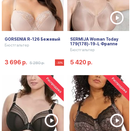
GORSENIA R-126 Бежевый
SERMIJA Woman Today
179(178)-19-L Фраппе
Бюстгальтер
Бюстгальтер
3 696 р.
5 420 р.
5 280 р.
-30%