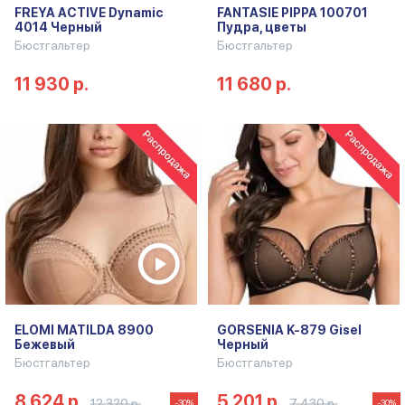
FREYA ACTIVE Dynamic
FANTASIE PIPPA 100701
4014 Черный
Пудра, цветы
Бюстгальтер
Бюстгальтер
11 930 р.
11 680 р.
ELOMI MATILDA 8900
GORSENIA K-879 Gisel
Бежевый
Черный
Бюстгальтер
Бюстгальтер
8 624 р.
5 201 р.
12 320 р.
7 430 р.
-30%
-30%