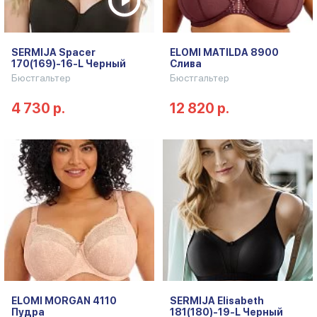
SERMIJA Spacer
ELOMI MATILDA 8900
170(169)-16-L Черный
Слива
Бюстгальтер
Бюстгальтер
4 730 р.
12 820 р.
ELOMI MORGAN 4110
SERMIJA Elisabeth
Пудра
181(180)-19-L Черный