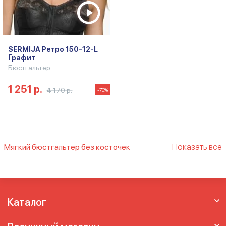
SERMIJA Ретро 150-12-L
Графит
Бюстгальтер
1 251 р.
4 170 р.
-70%
Показать все
Мягкий бюстгальтер без косточек
Бескаркасный бюстгальтер
Большой
бюстгальтер без косточек
Бюстгалтер без
косточек
Бюстгальтер без каркасов
Бюстгальтер без косточек
Бюстгальтер
Каталог
без косточек бесшовный
Бюстгальтер без
косточек для больших размеров