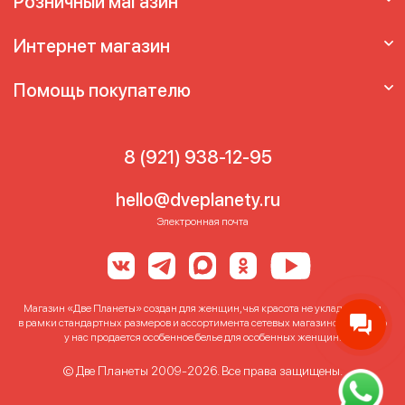
Розничный магазин
Бюстгальтер без косточек кружевной
Бюстгальтер для большого бюста без
Интернет магазин
косточек
Бюстгальтер мягкая чашка без
каркасов
Бюстгальтер на большую грудь
Помощь покупателю
без косточек
Лифчик без косточек
8 (921) 938-12-95
hello@dveplanety.ru
Электронная почта
Магазин «Две Планеты» создан для женщин, чья красота не укладывается
в рамки стандартных размеров и ассортимента сетевых магазинов. Именно
у нас продается особенное белье для особенных женщин!
© Две Планеты 2009-2026. Все права защищены.