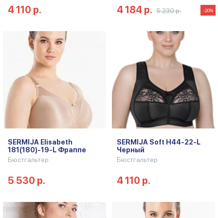
4 110 р.
4 184 р.
5 230 р.
-20%
SERMIJA Elisabeth
SERMIJA Soft H44-22-L
181(180)-19-L Фраппе
Черный
Бюстгальтер
Бюстгальтер
5 530 р.
4 110 р.