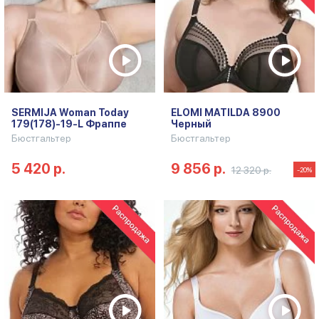
SERMIJA Woman Today
ELOMI MATILDA 8900
179(178)-19-L Фраппе
Черный
Бюстгальтер
Бюстгальтер
5 420 р.
9 856 р.
12 320 р.
-20%