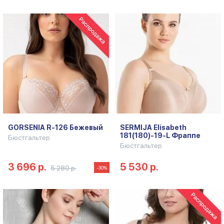
GORSENIA R-126 Бежевый
SERMIJA Elisabeth
181(180)-19-L Фраппе
Бюстгальтер
Бюстгальтер
3 696 р.
5 530 р.
5 280 р.
-30%