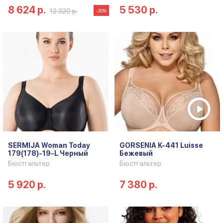
8 624 р.
5 530 р.
12 320 р.
-30%
SERMIJA Woman Today
GORSENIA K-441 Luisse
179(178)-19-L Черный
Бежевый
Бюстгальтер
Бюстгальтер
5 920 р.
7 380 р.