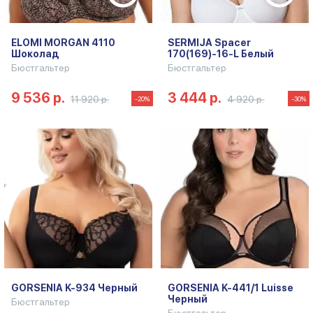
ELOMI MORGAN 4110
SERMIJA Spacer
Шоколад
170(169)-16-L Белый
Бюстгальтер
Бюстгальтер
9 536 р.
3 444 р.
11 920 р.
4 920 р.
-20%
-30%
GORSENIA K-934 Черный
GORSENIA K-441/1 Luisse
Черный
Бюстгальтер