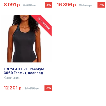
8 091 р.
16 896 р.
8 990 р.
21 120 р.
-10%
-20%
FREYA ACTIVE Freestyle
3969 Графит, леопард
Купальник
12 201 р.
17 430 р.
-30%