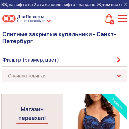
×
 на лифте на 2 этаж, после лифта - направо. Ждем всех на нов
Две Планеты
Санкт-Петербург
0
Слитные закрытые купальники - Санкт-
Петербург
Фильтр (размер, цвет)