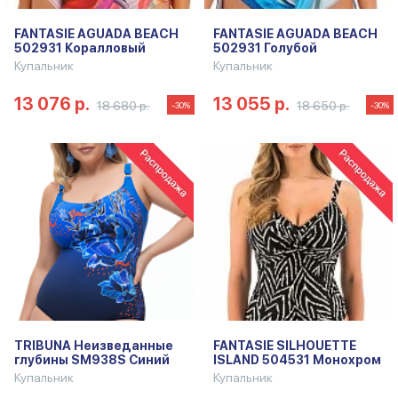
FANTASIE AGUADA BEACH
FANTASIE AGUADA BEACH
502931 Коралловый
502931 Голубой
Купальник
Купальник
13 076 р.
13 055 р.
18 680 р.
18 650 р.
-30%
-30%
TRIBUNA Неизведанные
FANTASIE SILHOUETTE
глубины SM938S Синий
ISLAND 504531 Монохром
Купальник
Купальник