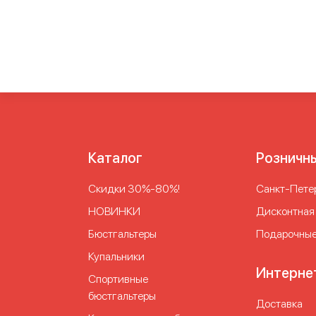
размера
Бюстгальтеры для занятий спорто
Бюстик для спорта
Женский бюстгальтер д
Лифчик для спорта большого размера
Подд
бюстгальтер
Спортивные бра больших раз
Спортивные бюстгальтеры с высокой степ
размеров
Спортивные женские бюстгальт
бюстгальтеры
Спортивный бюстгальтер бо
бра
Спортивный бюстгальтер для бега
Спо
Спортивный бюстгальтер для занятий спор
Каталог
Розничн
Спортивный бюстгальтер на большую чашку
Спортивный бюстгальтер с чашками
Спорти
Скидки 30%-80%!
Cанкт-Петер
НОВИНКИ
Дисконтная
Бюстгальтеры
Подарочные
Купальники
Интерне
Спортивные
бюстгальтеры
Доставка