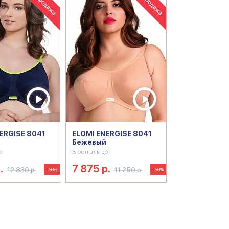
ERGISE 8041
ELOMI ENERGISE 8041
Бежевый
р
Бюстгальтер
.
7 875 р.
12 830 р.
11 250 р.
-30%
-30%