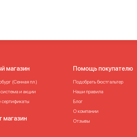
м
Бюстгальтеры для занятий спортом больших размеров
Бюс
ля спорта
Женский спортивный бюстгальтер
Лиф для заняти
ерживающий лиф для спорта
Поддерживающий спортивный 
меров
Спортивные бра для женщин
Спортивные бюстгальтер
енью поддержки
Спортивные бюстгальтеры с застежкой
Спо
еры
Спортивные лифчики
Спортивные лифчики больших разм
льших размеров
Спортивный бюстгальтер большого размера
ртивный бюстгальтер для большого бюста
Спортивный бюстг
том
Спортивный бюстгальтер для спорта
Спортивный бюстга
ый магазин
Помощь покупателю
Спортивный бюстгальтер с поддержкой
Спортивный бюстга
вный лифчик большого размера
Спортивный топ бюстгальте
бург (Сенная пл.)
Подобрать бюстгальтер
 система и акции
Наши правила
 сертификаты
Блог
О компании
т магазин
Отзывы