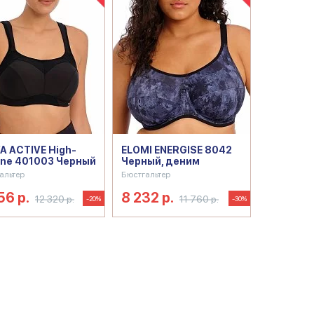
A ACTIVE High-
ELOMI ENERGISE 8042
ne 401003 Черный
Черный, деним
альтер
Бюстгальтер
56 р.
8 232 р.
12 320 р.
11 760 р.
-20%
-30%
р для бега большого размера
Бюстгальтер для занятий спо
размера
Бюстгальтер для спорта и фитнеса
Бюстгальтер для