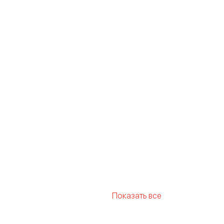
Показать все
ртом
Бюстгальтер для
 спорта и фитнеса большого