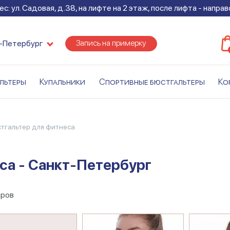
с: ул. Садовая, д.38, на лифте на 2 этаж, после лифта - напра
Запись на примерку
-Петербург
льтеры
Купальники
Спортивные бюстгальтеры
Ко
стгальтер для фитнеса
са - Санкт-Петербург
аров