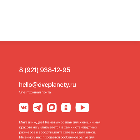
тгальтеры для спорта
й спортом
Лиф спортивный
бюстгальтер
Спорт
ы больших размеров
ртивные бюсты больших
еров
Спортивные фитнес
Спортивный бюстгальтер
альтер для большой груди
льтер для фитнеса
8 (921) 938-12-95
льтер с чашечками
р
hello@dveplanety.ru
Электронная почта
Магазин «Две Планеты» создан для женщин, чья
красота не укладывается в рамки стандартных
размеров и ассортимента сетевых магазинов.
Именно у нас продается особенное белье для