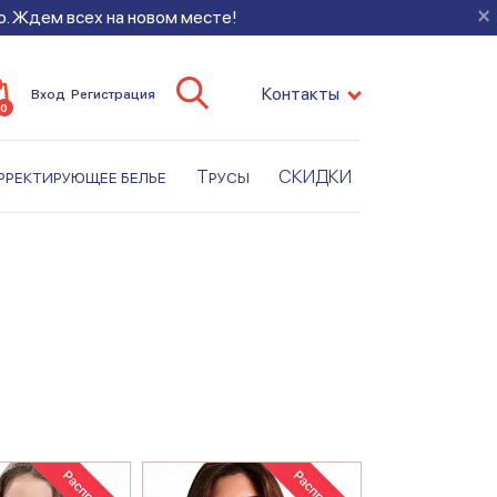
×
во. Ждем всех на новом месте!
Контакты
Вход
Регистрация
0
рректирующее белье
Трусы
СКИДКИ