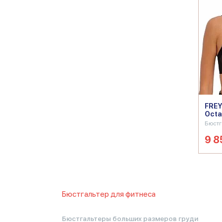
FREY
Octa
Бюстг
9 8
Бюстгальтер для фитнеса
Бра для спорта
Бра спортивное
Бюстгальте
спорта
Бюстгальтер для спорта большого 
Бюстгальтеры больших размеров груди